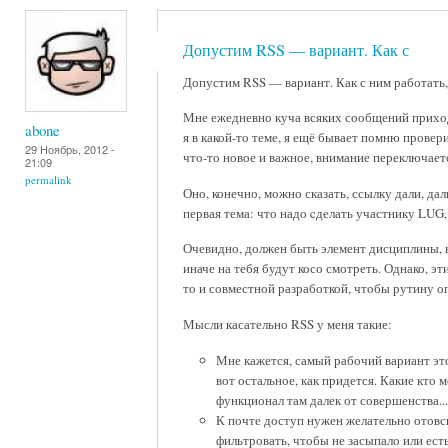
Допустим RSS — вариант. Как с
Допустим RSS — вариант. Как с ним работать, 
Мне ежедневно куча всяких сообщений приходит, 
abone
я в какой-то теме, я ещё бывает помню провер
29 Ноябрь, 2012 -
что-то новое и важное, внимание переключается
21:09
permalink
Оно, конечно, можно сказать, ссылку дали, дал
первая тема: что надо cделать участнику LUG,
Очевидно, должен быть элемент дисциплины, к
иначе на тебя будут косо смотреть. Однако, эт
то и совместной разработкой, чтобы рутину оп
Мысли касательно RSS у меня такие:
Мне кажется, самый рабочий вариант это
вот остальное, как придется. Какие кто 
функционал там далек от совершенства...
К почте доступ нужен желательно отовсю
фильтровать, чтобы не засыпало или ест