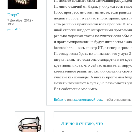
Позвольте вставить свои замечания\рассужден
Помимо отличий от Лады, у линукса есть такое
Плюс прогресс не стоит на месте, если раньше
DropC
поднять pppoe, то сейчас в популярных дистри
7 Декабрь, 2012 -
есть решения практически всех проблем. К том
13:20
permalink
иной степени владеет конкретными программн
реально хорошая статья получится если объек
и программирование не будут интересны экон
habrahabr.ru -- весь спектр ИТ, от сюда огромн
Поэтому, если брать во внимание, что у луга 2
штука такая, что если она стандартна и не кр
креативна и нова, что сейчас называется вирус
качественное развитие, т.е. или создание сво
участие как команды. А писать программа буд
может и возникают в лугах, но развиваются уже
Вот собственно мое имхо.
Войдите
или
зарегистрируйтесь
, чтобы отправлять
Лично я считаю, что