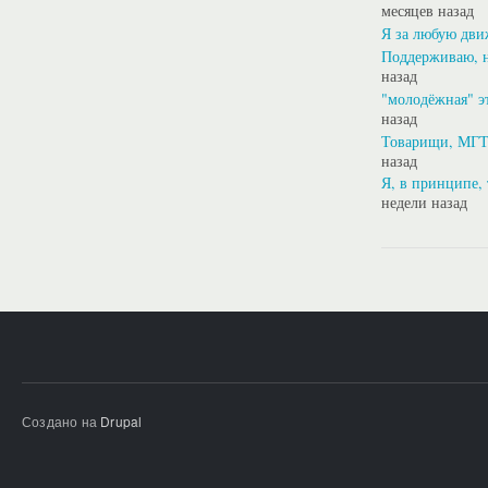
месяцев назад
Я за любую дви
Поддерживаю, н
назад
"молодёжная" э
назад
Товарищи, МГТ
назад
Я, в принципе, 
недели назад
Создано на
Drupal