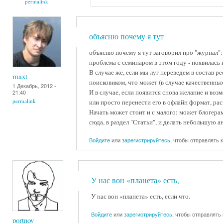
permalink
объясню почему я тут
объясню почему я тут заговорил про "журнал":
проблема с семинаром в этом году - появилась
В случае же, если мы луг переведем в состав р
maxt
поисковиком, что может (в случае качественных
1 Декабрь, 2012 -
И в случае, если появится снова желание и во
21:40
permalink
или просто перенести его в офлайн формат, р
Начать может стоит и с малого: может блогера
сюда, в раздел "Статьи", и делать небольшую а
Войдите
или
зарегистрируйтесь
, чтобы отправлять
У нас вон «планета» есть,
У нас вон «планета» есть, если что.
Войдите
или
зарегистрируйтесь
, чтобы отправлять
portnov