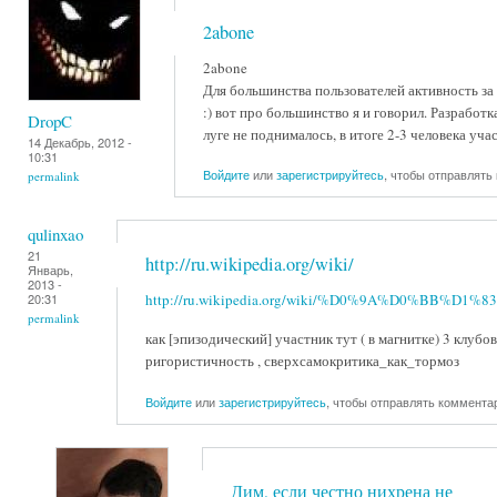
2abone
2abone
Для большинства пользователей активность за
:) вот про большинство я и говорил. Разработк
DropC
луге не поднималось, в итоге 2-3 человека уча
14 Декабрь, 2012 -
10:31
Войдите
или
зарегистрируйтесь
, чтобы отправлять
permalink
qulinxao
21
http://ru.wikipedia.org/wiki/
Январь,
2013 -
http://ru.wikipedia.org/wiki/%D0%9A%D0%BB%D1%
20:31
permalink
как [эпизодический] участник тут ( в магнитке) 3 клубо
ригористичность , сверхсамокритика_как_тормоз
Войдите
или
зарегистрируйтесь
, чтобы отправлять коммента
Дим, если честно нихрена не