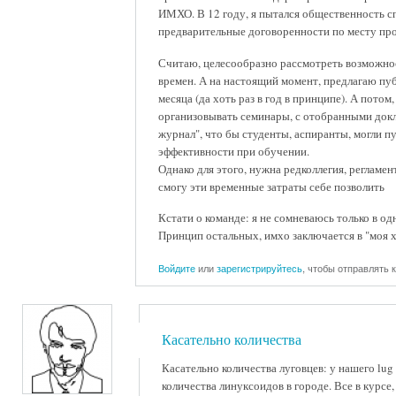
ИМХО. В 12 году, я пытался общественность с
предварительные договоренности по месту про
Считаю, целесообразно рассмотреть возможност
времен. А на настоящий момент, предлагаю пу
месяца (да хоть раз в год в принципе). А потом
организовывать семинары, с отобранными докла
журнал", что бы студенты, аспиранты, могли пу
эффективности при обучении.
Однако для этого, нужна редколлегия, регламен
смогу эти временные затраты себе позволить
Кстати о команде: я не сомневаюсь только в од
Принцип остальных, имхо заключается в "моя 
Войдите
или
зарегистрируйтесь
, чтобы отправлять
Касательно количества
Касательно количества луговцев: у нашего lu
количества линуксоидов в городе. Все в курсе,