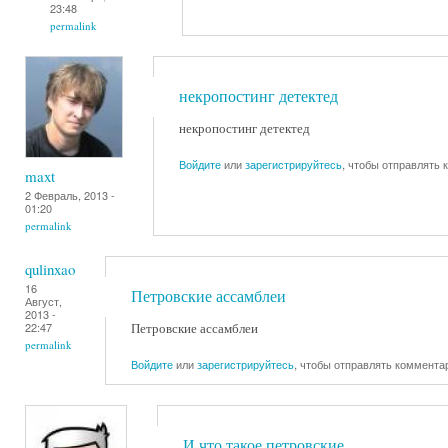
23:48
permalink
некропостинг детектед
некропостинг детектед
Войдите
или
зарегистрируйтесь
, чтобы отправлять
maxt
2 Февраль, 2013 -
01:20
permalink
qulinxao
16
Петровские ассамблеи
Август,
2013 -
Петровские ассамблеи
22:47
permalink
Войдите
или
зарегистрируйтесь
, чтобы отправлять коммента
И что такое петровские