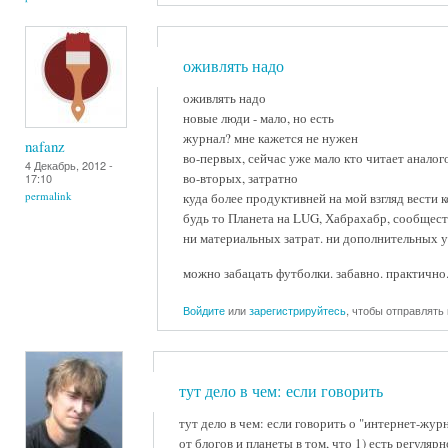
оживлять надо
оживлять надо
новые люди - мало, но есть
журнал? мне кажется не нужен
nafanz
во-первых, сейчас уже мало кто читает анало
4 Декабрь, 2012 -
во-вторых, затратно
17:10
permalink
куда более продуктивней на мой взгляд вести 
будь то Планета на LUG, Хабрахабр, сообщес
ни материальных затрат. ни дополнительных у
можно забацать футболки. забавно. практично
Войдите
или
зарегистрируйтесь
, чтобы отправлять
тут дело в чем: если говорить
тут дело в чем: если говорить о "интернет-жу
от блогов и планеты в том, что 1) есть регулярн