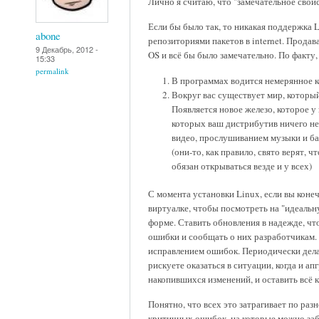
Лично я считаю, что "замечательное свой
Если бы было так, то никакая поддержка 
abone
репозиториями пакетов в internet. Прода
9 Декабрь, 2012 -
OS и всё бы было замечательно. По факту
15:33
permalink
В программах водится немерянное к
Вокруг вас существует мир, который
Появляется новое железо, которое у
которых ваш дистрибутив ничего не
видео, прослушиванием музыки и ба
(они-то, как правило, свято верят, 
обязан открываться везде и у всех)
С момента установки Linux, если вы конеч
виртуалке, чтобы посмотреть на "идеальн
форме. Ставить обновления в надежде, чт
ошибки и сообщать о них разработчикам. 
исправлением ошибок. Периодически делат
рискуете оказаться в ситуации, когда и а
накопившихся изменений, и оставить всё к
Понятно, что всех это затрагивает по раз
критичных ошибок, на которые можно заби