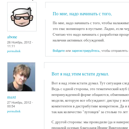
По мне, надо начинать с того,
По мне, надо начинать с того, чтобы налажива
это глас вопиющего в пустыне. Ладно, если ч
Считаю что надо начинать с разработки проце
abone
наличии активных обсуждений.
26 Ноябрь, 2012 -
11:11
Войдите
или
зарегистрируйтесь
, чтобы отправлять
permalink
Вот я над этим кстати думал.
Вот я над этим кстати думал. Тут ситуация сле
Ведь с одной стороны, это тематический клуб (
непринужденной форме общаются, обмениваются
maxt
модели, которую все обсуждают: дистры у всех
27 Ноябрь, 2012 -
компетентен в дистрибутиве конкретном. Да и в
00:54
permalink
так как количество "луговцев" за столько то лет 
С другой стороны: мы проводили (да и наверно
прошлой осенью благодаря Ирине Викторовне 