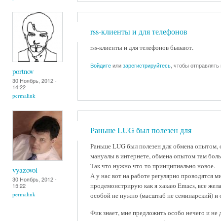
rss-клиенты и для телефонов
rss-клиенты и для телефонов бывают.
Войдите
или
зарегистрируйтесь
, чтобы отправлять
portnov
30 Ноябрь, 2012 -
14:22
permalink
Раньше LUG был полезен для
Раньше LUG был полезен для обмена опытом, о
мануалы в интернете, обмена опытом там боль
Так что нужно что-то принципиально новое.
vyazovoi
А у нас вот на работе регулярно проводятся ми
30 Ноябрь, 2012 -
продемонстрирую как я хакаю Emacs, все жел
15:22
permalink
особой не нужно (масштаб не семинарский) и
Фик знает, мне предложить особо нечего и не 