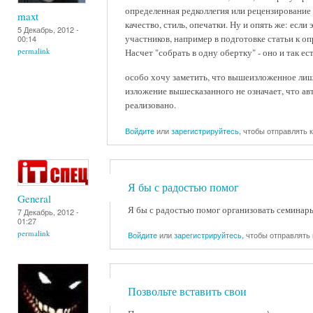
определенная редколлегия или рецензирование 
maxt
качество, стиль, опечатки. Ну и опять же: есл
5 Декабрь, 2012 -
участников, например в подготовке статьи к о
00:14
permalink
Насчет "собрать в одну обертку" - оно и так ест
особо хочу заметить, что вышеизложенное лиш
изложение вышесказанного не означает, что авт
реализовано.
Войдите
или
зарегистрируйтесь
, чтобы отправлять
Я бы с радостью помог
General
Я бы с радостью помог организовать семинары 
7 Декабрь, 2012 -
01:27
permalink
Войдите
или
зарегистрируйтесь
, чтобы отправлять
Позвольте вставить свои