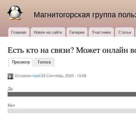
Пер
ос
Магнитогорская группа поль
со
Главная
Новое на сайте
Галерея
Участники
Статьи
Главное меню
Есть кто на связи? Может онлайн в
Просмотр
(активная вкладка)
Голоса
Главные
вкладки
Оставлен
maxt
25 Сентябрь, 2020 - 13:58
Да
Нет