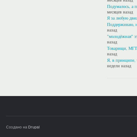
Подумалось, а 
месяцев назад
Я за любую дви
Поддерживаю, н
назад
"молодёжная" э
назад
Товарищи, МГТ
назад
Я, в принципе, 
недели назад
Создано на
Drupal